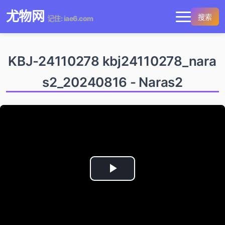
尤物网
搜索
记住: iae6.com
KBJ-24110278 kbj24110278_nara
s2_20240816 - Naras2
Play
Video