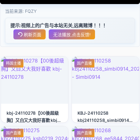
当前来源:
FQZY
提示:视频上的广告与本站无关,远离赌博！！！
刷新页面
无法播放,点击反馈!
韩国主播
国产直播
kbj-24110278【00後超級
KBJ-24110258
胸】又白又大我好喜歡 kbj-
kbj24110258_simbi0914_20
24110278
- Simbi0914
国产直播
国产直播