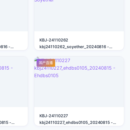
KBJ-24110262
816 -
kbj24110262_soyether_20240816 -
Soyether
国产直播
KBJ-24110227
815 -
kbj24110227_ehdbs0105_20240815 -
Ehdbs0105