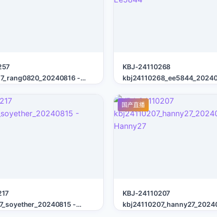
257
KBJ-24110268
57_rang0820_20240816 -
kbj24110268_ee5844_20240
Ee5844
国产直播
217
KBJ-24110207
7_soyether_20240815 -
kbj24110207_hanny27_20240
Hanny27