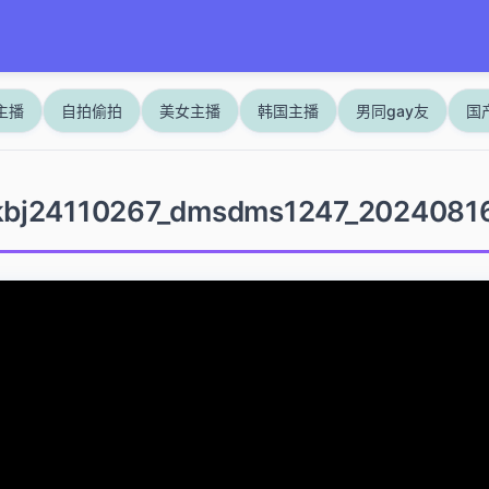
主播
自拍偷拍
美女主播
韩国主播
男同gay友
国
kbj24110267_dmsdms1247_2024081