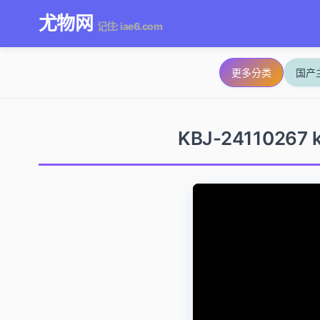
尤物网
记住: iae6.com
更多分类
国产
KBJ-24110267 