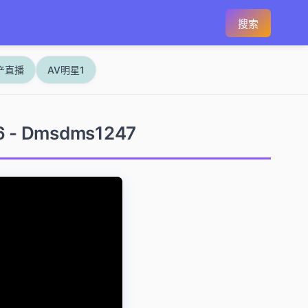
搜索
产直播
AV明星1
6 - Dmsdms1247