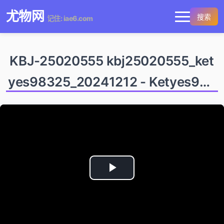
尤物网
搜索
记住: iae6.com
KBJ-25020555 kbj25020555_ket
yes98325_20241212 - Ketyes983
25
Play
Video