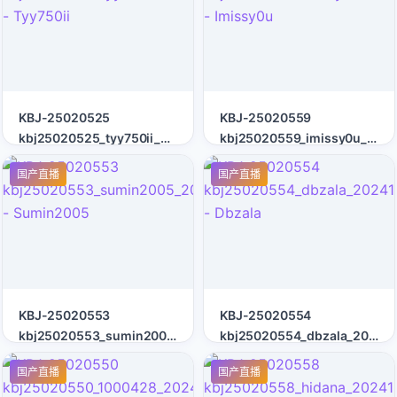
KBJ-25020525
KBJ-25020559
kbj25020525_tyy750ii_20241212
kbj25020559_imissy0u_202
- Tyy750ii
- Imissy0u
国产直播
国产直播
KBJ-25020553
KBJ-25020554
kbj25020553_sumin2005_20241212
kbj25020554_dbzala_20241
- Sumin2005
- Dbzala
国产直播
国产直播