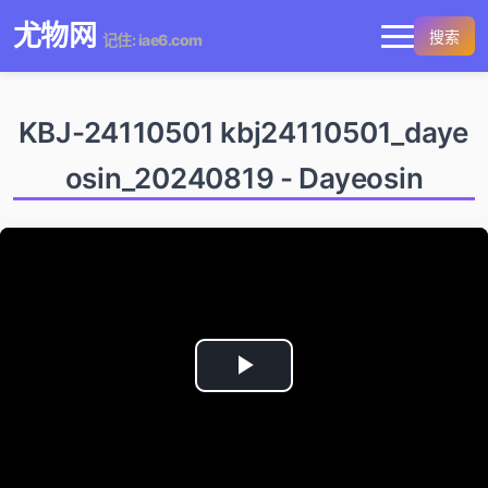
尤物网
搜索
记住: iae6.com
KBJ-24110501 kbj24110501_daye
osin_20240819 - Dayeosin
Play
Video