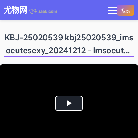
尤物网
搜索
记住: iae6.com
KBJ-25020539 kbj25020539_ims
ocutesexy_20241212 - Imsocutes
exy
Play
Video