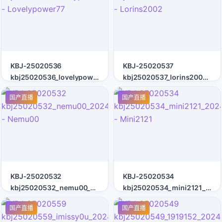
KBJ-25020536
KBJ-25020537
kbj25020536_lovelypower77_20241212
kbj25020537_lorins2002_20
- Lovelypower77
- Lorins2002
国产直播
国产直播
KBJ-25020532
KBJ-25020534
kbj25020532_nemu00_20241212
kbj25020534_mini2121_202
- Nemu00
- Mini2121
国产直播
国产直播