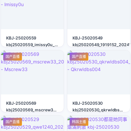
KBJ-25020559
KBJ-25020549
kbj25020559_imissy0u_20241212
kbj25020549_1919152_2024
- Imissy0u
国产直播
国产直播
KBJ-25020569
KBJ-25020530
kbj25020569_mscrew33_20250118
kbj25020530_qkrwldbs004_
- Mscrew33
- Qkrwldbs004
国产直播
韩国主播