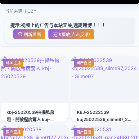
当前来源:
FQZY
提示:视频上的广告与本站无关,远离赌博！！！
刷新页面
无法播放,点击反馈!
韩国主播
国产直播
kbj-25020539拍攝私房
KBJ-25022539
照，開放程度驚人 kbj-
kbj25022539_slime97_2024
25020539
- Slime97
国产直播
国产直播