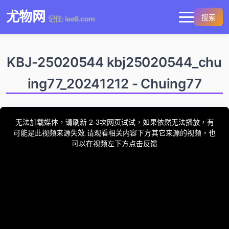
尤物网
搜索
记住: iae6.com
KBJ-25020544 kbj25020544_chu
ing77_20241212 - Chuing77
This
is
a
无法加载媒体，请刷新 2-3次网页试试，如果依然无法播放，有
modal
window.
可能是此视频来源失效.请观看相关内容下方其它来源的视频，也
可以在视频左下方点击反馈