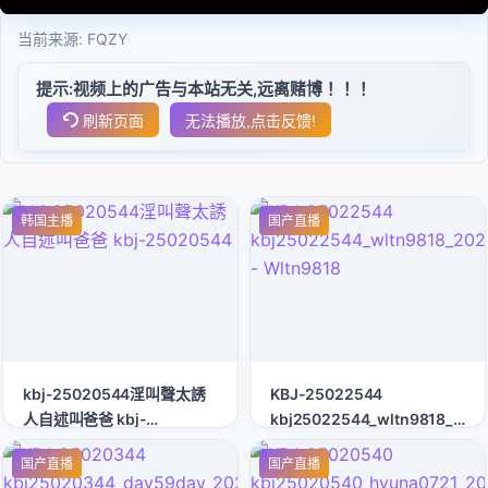
当前来源:
FQZY
提示:视频上的广告与本站无关,远离赌博！！！
刷新页面
无法播放,点击反馈!
韩国主播
国产直播
kbj-25020544淫叫聲太誘
KBJ-25022544
人自述叫爸爸 kbj-
kbj25022544_wltn9818_202
25020544
- Wltn9818
国产直播
国产直播