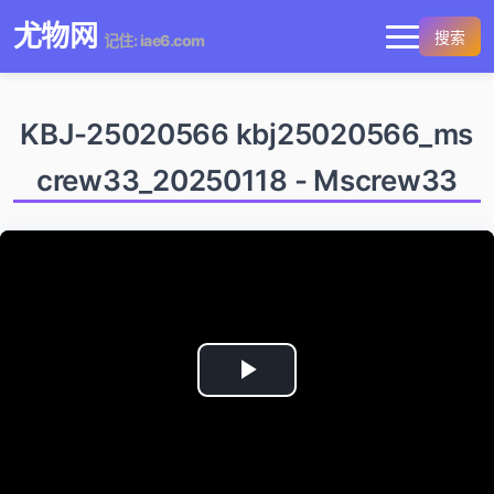
尤物网
搜索
记住: iae6.com
KBJ-25020566 kbj25020566_ms
crew33_20250118 - Mscrew33
Play
Video